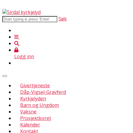
Søk
Logg inn
Givertjeneste
Dåp-Vigsel-Gravferd
Kyrkjelyden
Barn og Ungdom
Vaksne
Prosjektkoret
Kalender
Kontakt