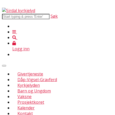
Søk
Logg inn
Givertjeneste
Dåp-Vigsel-Gravferd
Kyrkjelyden
Barn og Ungdom
Vaksne
Prosjektkoret
Kalender
Kontakt