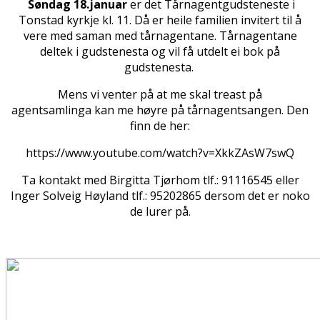
Søndag 18.januar
er det Tårnagentgudsteneste i
Tonstad kyrkje kl. 11. Då er heile familien invitert til å
vere med saman med tårnagentane. Tårnagentane
deltek i gudstenesta og vil få utdelt ei bok på
gudstenesta.
Mens
vi venter på at me skal treffast på
agentsamlinga kan me høyre på tårnagentsangen. Den
finn de her:
https://www.youtube.com/watch?v=XkkZAsW7swQ
Ta kontakt med Birgitta Tjørhom tlf.: 91116545 eller
Inger Solveig Høyland tlf.: 95202865 dersom det er noko
de lurer på.