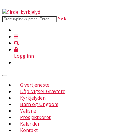
Søk
Logg inn
Givertjeneste
Dåp-Vigsel-Gravferd
Kyrkjelyden
Barn og Ungdom
Vaksne
Prosjektkoret
Kalender
Kontakt