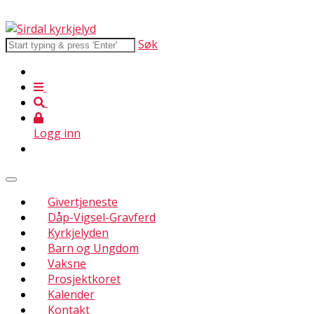
Søk
Logg inn
Givertjeneste
Dåp-Vigsel-Gravferd
Kyrkjelyden
Barn og Ungdom
Vaksne
Prosjektkoret
Kalender
Kontakt