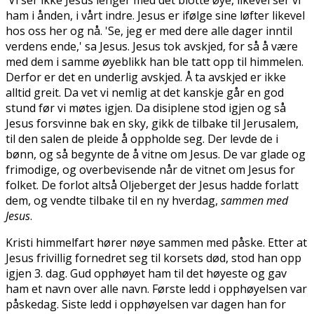
ham i ånden, i vårt indre. Jesus er ifølge sine løfter likevel
hos oss her og nå. 'Se, jeg er med dere alle dager inntil
verdens ende,' sa Jesus. Jesus tok avskjed, for så å være
med dem i samme øyeblikk han ble tatt opp til himmelen.
Derfor er det en underlig avskjed. Å ta avskjed er ikke
alltid greit. Da vet vi nemlig at det kanskje går en god
stund før vi møtes igjen. Da disiplene stod igjen og så
Jesus forsvinne bak en sky, gikk de tilbake til Jerusalem,
til den salen de pleide å oppholde seg. Der levde de i
bønn, og så begynte de å vitne om Jesus. De var glade og
frimodige, og overbevisende når de vitnet om Jesus for
folket. De forlot altså Oljeberget der Jesus hadde forlatt
dem, og vendte tilbake til en ny hverdag,
sammen med
Jesus
.
Kristi himmelfart hører nøye sammen med påske. Etter at
Jesus frivillig fornedret seg til korsets død, stod han opp
igjen 3. dag. Gud opphøyet ham til det høyeste og gav
ham et navn over alle navn. Første ledd i opphøyelsen var
påskedag. Siste ledd i opphøyelsen var dagen han for