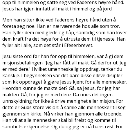
opp til himmelen og satte seg ved Faderens høyre hånd.
Jesus har igjen inntatt all makt i himmel og på jord.
Men han sitter ikke ved Faderens høyre hånd uten å
foreta seg noe. Han er nærværende hos alle som tror.
Han fyller dem med glede og håp, samtidig som han lover
dem kraft fra det høye for å utruste dem til tjeneste. Han
fyller alt i alle, som det står i Efeserbrevet.
Jesu siste ord før han fòr opp til himmelen, var å gi dem
misjonsbefalingen. 'Jeg har fått all makt. Gå derfor ut. Jeg
er med dere.' Hvilket umenneskelig oppdrag, tenker du
kanskje. I begynnelsen var det bare disse elleve disipler
som fikk oppdraget å gjøre Jesus kjent for alle mennesker.
Hvordan kunne de makte det? Gå, sa Jesus, for jeg har
makten. Gå, for jeg er med dere. Da finnes det ingen
unnskyldning for ikke å drive menighet eller misjon. For
dette er Guds store visjon: å samle alle mennesker til seg
gjennom sin kirke. Nå virker han gjennom alle troende.
Han vil at alle mennesker skal bli frelst og komme til
sannhets erkjennelse. Og du og jeg er nå hans røst. For