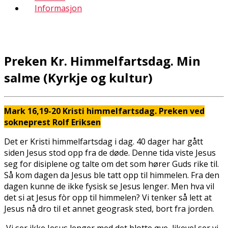
Informasjon
Preken Kr. Himmelfartsdag. Min
salme (Kyrkje og kultur)
Mark 16,19-20 Kristi himmelfartsdag. Preken ved
sokneprest Rolf Eriksen
Det er Kristi himmelfartsdag i dag. 40 dager har gått
siden Jesus stod opp fra de døde. Denne tida viste Jesus
seg for disiplene og talte om det som hører Guds rike til.
Så kom dagen da Jesus ble tatt opp til himmelen. Fra den
dagen kunne de ikke fysisk se Jesus lenger. Men hva vil
det si at Jesus fòr opp til himmelen? Vi tenker så lett at
Jesus nå dro til et annet geografisk sted, bort fra jorden.
Vi ser ikke Jesus lenger med det blotte øye, likevel ser vi