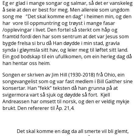
Eg er glad i mange songar og salmar, så det er vanskeleg
å seie at den er best for meg. Men allereie som ungdom
song me ”Det skal komme en dag” i heimen min, og den
har vore til oppmuntring og trøyst i mange fasar
/opplevingar i livet. Den fortel så sterkt om håp og
framtid fordi den har som sentrum at det var Jesus som
bygde frelsa si bru då Han døydde i min stad, gravla
synda i gløymsla sitt hav, og leier meg til løftet sitt land.
Ein god bodskap til ein ufullkomen, om ein herleg dag då
han hentar oss heim.
Songen er skriven av Jim Hill (1930-2018) frå Ohio, ein
songevangelist som og var fast medlem i Bill Gaither sine
konsertar. Han ”fekk” teksten då han grunna på at
svigermora vart så sjuk og døydde så fort. Kjell
Andreassen har omsett til norsk, og den er veldig mykje
brukt. Den refererer til Åp. 21,4.
Det skal komme en dag da all smerte vil bli glemt,