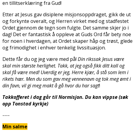
en tillitserklæring fra Gud!
Etter at Jesus gav disiplene misjonsoppdraget, gikk de ut
og forkynte overalt, og Herren virket med og stadfestet
Ordet gjennom de tegn som fulgte. Det samme skjer jo i
dag! Det er fantastisk å oppleve at Guds Ord får bety noe
for noen i hverdagen, at Ordet skaper håp og trøst, glede
og frimodighet i enhver tenkelig livssituasjon.
Dette får du og jeg være med på!
Din rikssak Jesus være
skal min største herlighet. Takk, at jeg også fikk ditt kall og
skal få være med! Uverdig er jeg, Herre kjær, å stå som lem i
rikets hær. Men du som gav meg vennenavn og tok meg ømt i
din favn, vil gi meg makt å gå hvor du har sagt
!
Takkofferet i dag går til Normisjon. Du kan vippse (søk
opp Tonstad kyrkje)
----
Min salme