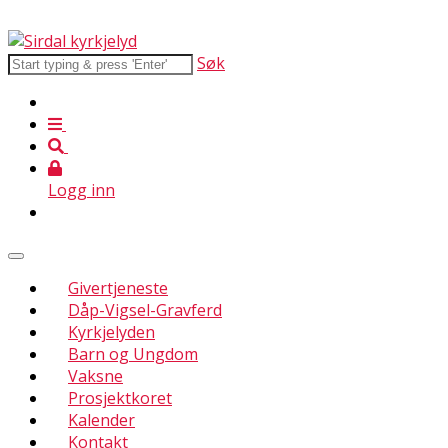
Søk
Logg inn
Givertjeneste
Dåp-Vigsel-Gravferd
Kyrkjelyden
Barn og Ungdom
Vaksne
Prosjektkoret
Kalender
Kontakt