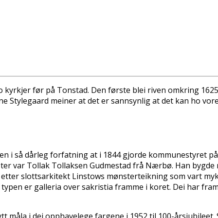
to kyrkjer før på Tonstad. Den første blei riven omkring 1625
e Stylegaard meiner at det er sannsynlig at det kan ho vore k
ei den i så dårleg forfatning at i 1844 gjorde kommunestyret 
ter var Tollak Tollaksen Gudmestad frå Nærbø. Han bygde ma
 etter slottsarkitekt Linstows mønsterteikning som vart myk
ypen er galleria over sakristia framme i koret. Dei har fr
ytt måla i dei opphavelege fargene i 1952 til 100-årsjubileet. 