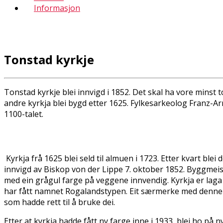
Informasjon
Tonstad kyrkje
Tonstad kyrkje blei innvigd i 1852. Det skal ha vore minst 
andre kyrkja blei bygd etter 1625. Fylkesarkeolog Franz-Arn
1100-talet.
Kyrkja frå 1625 blei seld til almuen i 1723. Etter kvart bl
innvigd av Biskop von der Lippe 7. oktober 1852. Byggmeis
med ein grågul farge på veggene innvendig. Kyrkja er laga
har fått namnet Rogalandstypen. Eit særmerke med denne t
som hadde rett til å bruke dei.
Etter at kyrkja hadde fått ny farge inne i 1933, blei ho på n