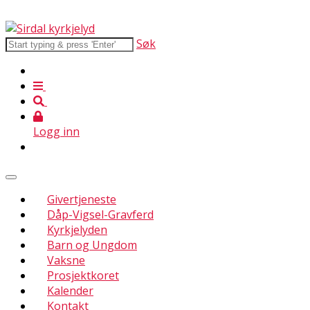
Søk
Logg inn
Givertjeneste
Dåp-Vigsel-Gravferd
Kyrkjelyden
Barn og Ungdom
Vaksne
Prosjektkoret
Kalender
Kontakt