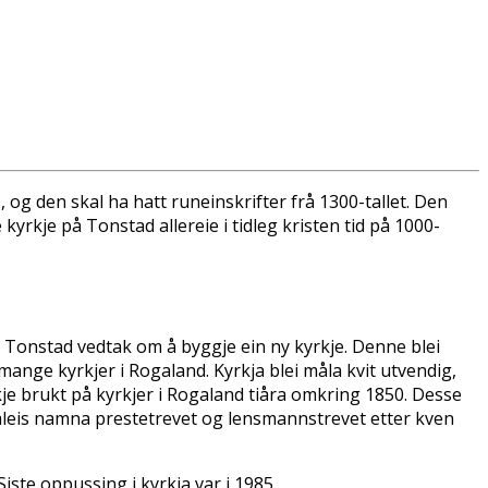
, og den skal ha hatt runeinskrifter frå 1300-tallet. Den
yrkje på Tonstad allereie i tidleg kristen tid på 1000-
på Tonstad vedtak om å byggje ein ny kyrkje. Denne blei
nge kyrkjer i Rogaland. Kyrkja blei måla kvit utvendig,
je brukt på kyrkjer i Rogaland tiåra omkring 1850. Desse
amleis namna prestetrevet og lensmannstrevet etter kven
Siste oppussing i kyrkja var i 1985.