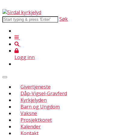
Søk
Logg inn
Givertjeneste
Dåp-Vigsel-Gravferd
Kyrkjelyden
Barn og Ungdom
Vaksne
Prosjektkoret
Kalender
Kontakt