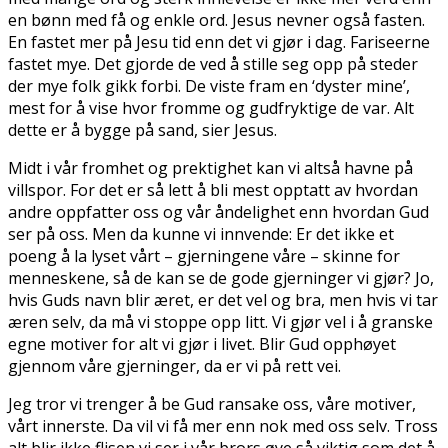
en bønn med få og enkle ord. Jesus nevner også fasten.
En fastet mer på Jesu tid enn det vi gjør i dag. Fariseerne
fastet mye. Det gjorde de ved å stille seg opp på steder
der mye folk gikk forbi. De viste fram en ‘dyster mine’,
mest for å vise hvor fromme og gudfryktige de var. Alt
dette er å bygge på sand, sier Jesus.
Midt i vår fromhet og prektighet kan vi altså havne på
villspor. For det er så lett å bli mest opptatt av hvordan
andre oppfatter oss og vår åndelighet enn hvordan Gud
ser på oss. Men da kunne vi innvende: Er det ikke et
poeng å la lyset vårt – gjerningene våre – skinne for
menneskene, så de kan se de gode gjerninger vi gjør? Jo,
hvis Guds navn blir æret, er det vel og bra, men hvis vi tar
æren selv, da må vi stoppe opp litt. Vi gjør vel i å granske
egne motiver for alt vi gjør i livet. Blir Gud opphøyet
gjennom våre gjerninger, da er vi på rett vei.
Jeg tror vi trenger å be Gud ransake oss, våre motiver,
vårt innerste. Da vil vi få mer enn nok med oss selv. Tross
alt blir ikke flisen vi ser i vår brors øye så viktig som det å