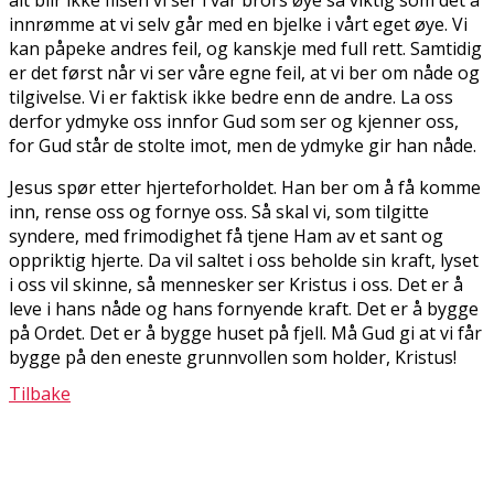
innrømme at vi selv går med en bjelke i vårt eget øye. Vi
kan påpeke andres feil, og kanskje med full rett. Samtidig
er det først når vi ser våre egne feil, at vi ber om nåde og
tilgivelse. Vi er faktisk ikke bedre enn de andre. La oss
derfor ydmyke oss innfor Gud som ser og kjenner oss,
for Gud står de stolte imot, men de ydmyke gir han nåde.
Jesus spør etter hjerteforholdet. Han ber om å få komme
inn, rense oss og fornye oss. Så skal vi, som tilgitte
syndere, med frimodighet få tjene Ham av et sant og
oppriktig hjerte. Da vil saltet i oss beholde sin kraft, lyset
i oss vil skinne, så mennesker ser Kristus i oss. Det er å
leve i hans nåde og hans fornyende kraft. Det er å bygge
på Ordet. Det er å bygge huset på fjell. Må Gud gi at vi får
bygge på den eneste grunnvollen som holder, Kristus!
Tilbake