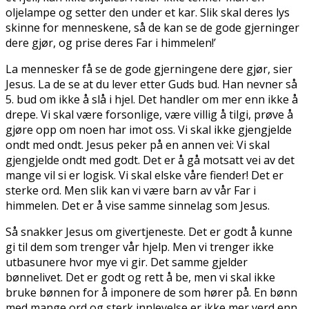
oljelampe og setter den under et kar. Slik skal deres lys
skinne for menneskene, så de kan se de gode gjerninger
dere gjør, og prise deres Far i himmelen!’
La mennesker få se de gode gjerningene dere gjør, sier
Jesus. La de se at du lever etter Guds bud. Han nevner så
5. bud om ikke å slå i hjel. Det handler om mer enn ikke å
drepe. Vi skal være forsonlige, være villig å tilgi, prøve å
gjøre opp om noen har imot oss. Vi skal ikke gjengjelde
ondt med ondt. Jesus peker på en annen vei: Vi skal
gjengjelde ondt med godt. Det er å gå motsatt vei av det
mange vil si er logisk. Vi skal elske våre fiender! Det er
sterke ord. Men slik kan vi være barn av vår Far i
himmelen. Det er å vise samme sinnelag som Jesus.
Så snakker Jesus om givertjeneste. Det er godt å kunne
gi til dem som trenger vår hjelp. Men vi trenger ikke
utbasunere hvor mye vi gir. Det samme gjelder
bønnelivet. Det er godt og rett å be, men vi skal ikke
bruke bønnen for å imponere de som hører på. En bønn
med mange ord og sterk innlevelse er ikke mer verd enn