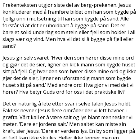
Prekenteksten utgjør siste del av berg-prekenen. Jesus
konkluderer med å framføre bildet om han som bygde på
fjellgrunn i motsetning til han som bygde på sand. Alle
forstår vi at det er uholdbart å bygge på sand. Det er
bare et solid underlag som stein eller fjell som holder i all
slags vær og vind. Men hva vil det si å bygge på fjell eller
sand?
Jesus gir selv svaret: ‘Hver den som hører disse mine ord
og gjør det de sier, ligner en klok mann som bygde huset
sitt på fjell. Og hver den som hører disse mine ord og ikke
gjør det de sier, ligner en uforstandig mann som bygde
huset sitt på sand.’ Med andre ord: Hva gjør vi med det vi
hører? Hva betyr Guds ord for oss i det praktiske liv?
Det er naturlig å lete etter svar i selve talen Jesus holdt.
Faktisk nevner Jesus flere områder der vi lett havner i
grøfta. Vårt kall er å være salt og lys blant mennesker vi
møter. ‘Dere er jordens salt.’ Men saltet kan miste sin
kraft, sier Jesus. ‘Dere er verdens lys. En by som ligger på
et fjell, kan ikke skjules. Heller ikke tenner man en