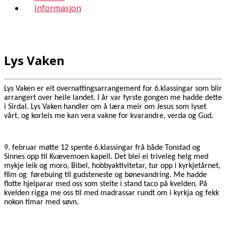
Informasjon
Lys Vaken
Lys Vaken er eit overnattingsarrangement for 6.klassingar som blir
arrangert over heile landet. I år var fyrste gongen me hadde dette
i Sirdal. Lys Vaken handler om å læra meir om Jesus som lyset
vårt, og korleis me kan vera vakne for kvarandre, verda og Gud.
9. februar møtte 12 spente 6.klassingar frå både Tonstad og
Sinnes opp til Kvævemoen kapell. Det blei ei triveleg helg med
mykje leik og moro, Bibel, hobbyaktivitetar, tur opp i kyrkjetårnet,
film og førebuing til gudsteneste og bønevandring. Me hadde
flotte hjelparar med oss som stelte i stand taco på kvelden. På
kvelden rigga me oss til med madrassar rundt om i kyrkja og fekk
nokon timar med søvn.