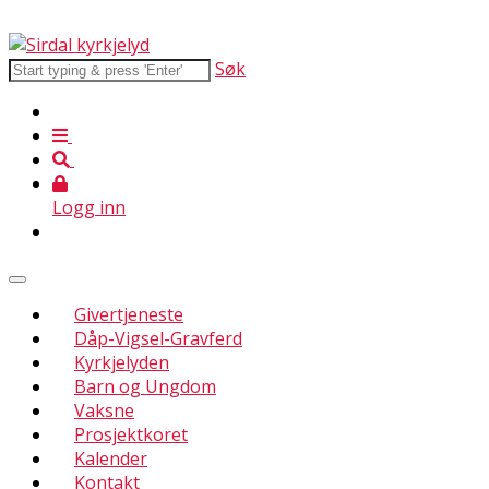
Søk
Logg inn
Givertjeneste
Dåp-Vigsel-Gravferd
Kyrkjelyden
Barn og Ungdom
Vaksne
Prosjektkoret
Kalender
Kontakt