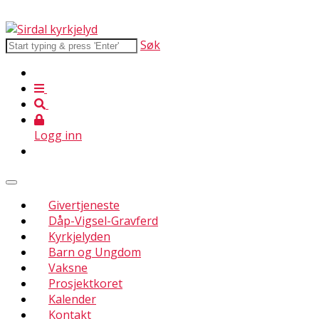
Søk
Logg inn
Givertjeneste
Dåp-Vigsel-Gravferd
Kyrkjelyden
Barn og Ungdom
Vaksne
Prosjektkoret
Kalender
Kontakt