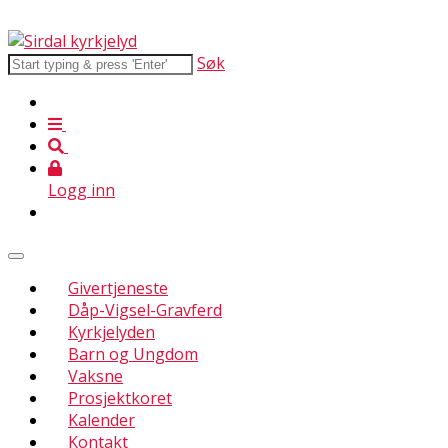
Søk
Logg inn
Givertjeneste
Dåp-Vigsel-Gravferd
Kyrkjelyden
Barn og Ungdom
Vaksne
Prosjektkoret
Kalender
Kontakt